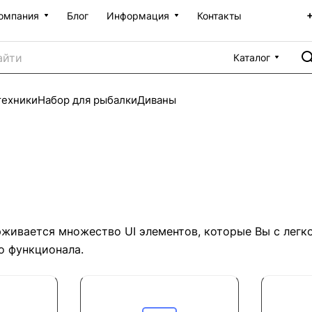
омпания
Блог
Информация
Контакты
Каталог
техники
Набор для рыбалки
Диваны
живается множество UI элементов, которые Вы с легк
о функционала.