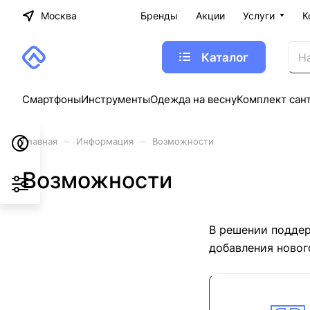
Москва
Бренды
Акции
Услуги
К
Каталог
Смартфоны
Инструменты
Одежда на весну
Комплект сан
–
–
Главная
Информация
Возможности
Возможности
В решении поддер
добавления новог