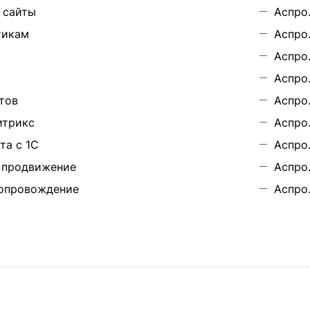
 сайты
Аспро.
тикам
Аспро
Аспро
Аспро
тов
Аспро
итрикс
Аспро
та с 1С
Аспро
 продвижение
Аспро
опровождение
Аспро