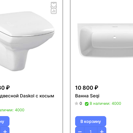
80 ₽
10 800 ₽
одвесной Daskol с косым
Ванна Seqi
0
В наличии: 4000
аличии: 4000
ну
В корзину