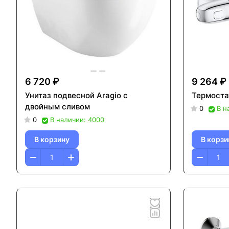
6 720 ₽
9 264 ₽
Унитаз подвесной Aragio с
Термоста
двойным сливом
0
В н
0
В наличии: 4000
В корзину
В корзи