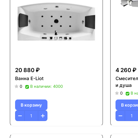
20 880 ₽
4 260 ₽
Ванна Е-Liot
Смесител
и душа
0
В наличии: 4000
0
В н
В корзину
В корзи