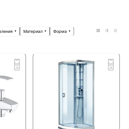
вления
Материал
Форма