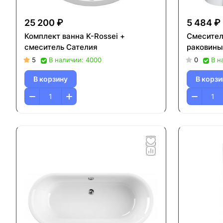
25 200 ₽
5 484 ₽
Комплект ванна K-Rossei +
Смеситель
смеситель Cателия
раковины
5
В наличии: 4000
0
В н
В корзину
В корзи