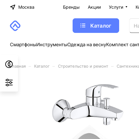
Москва
Бренды
Акции
Услуги
К
Каталог
Смартфоны
Инструменты
Одежда на весну
Комплект сан
–
–
–
Главная
Каталог
Строительство и ремонт
Сантехник