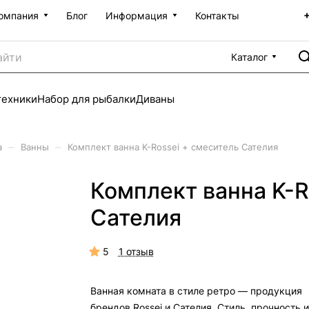
омпания
Блог
Информация
Контакты
Каталог
техники
Набор для рыбалки
Диваны
–
–
а
Ванны
Комплект ванна K-Rossei + смеситель Cателия
Комплект ванна K-R
Cателия
5
1 отзыв
Ванная комната в стиле ретро — продукция
брендов Rossei и Cателия. Стиль, прочность и