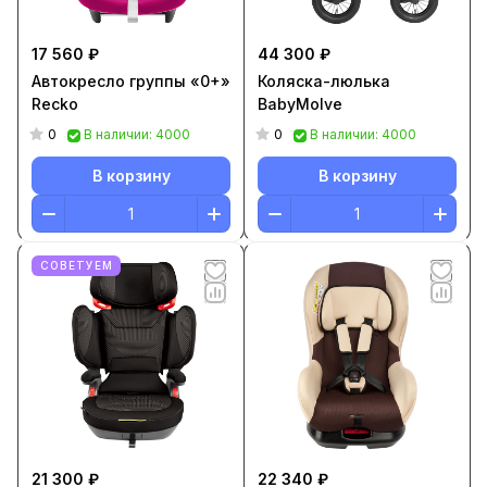
17 560 ₽
44 300 ₽
Автокресло группы «0+»
Коляска-люлька
Recko
BabyMolve
0
0
В наличии: 4000
В наличии: 4000
В корзину
В корзину
СОВЕТУЕМ
21 300 ₽
22 340 ₽