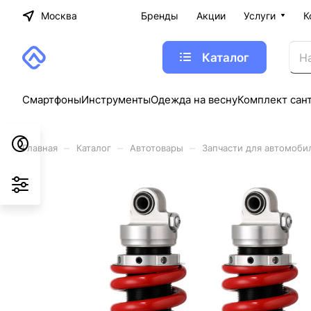
Москва
Бренды
Акции
Услуги
К
Каталог
Смартфоны
Инструменты
Одежда на весну
Комплект сан
–
–
–
Главная
Каталог
Автотовары
Запчасти для автомоби