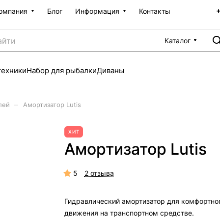
омпания
Блог
Информация
Контакты
Каталог
техники
Набор для рыбалки
Диваны
–
лей
Амортизатор Lutis
ХИТ
Амортизатор Lutis
5
2 отзыва
Гидравлический амортизатор для комфортно
движения на транспортном средстве.