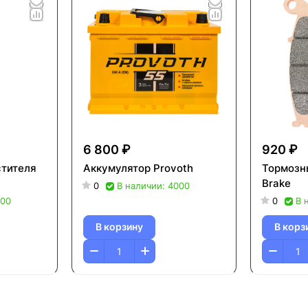
6 800 ₽
920 ₽
стителя
Аккумулятор Provoth
Тормозн
Brake
0
В наличии: 4000
000
0
В 
В корзину
В корз